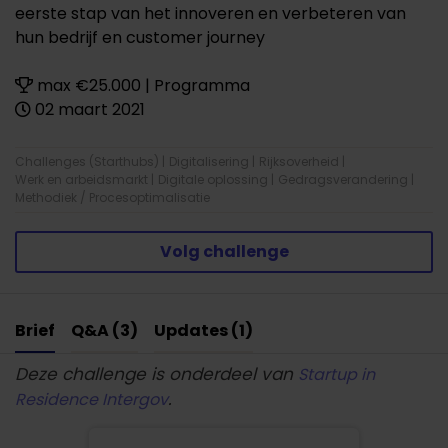
eerste stap van het innoveren en verbeteren van
hun bedrijf en customer journey
max €25.000 | Programma
02 maart 2021
Challenges (Starthubs)
|
Digitalisering
|
Rijksoverheid
|
Werk en arbeidsmarkt
|
Digitale oplossing
|
Gedragsverandering
|
Methodiek / Procesoptimalisatie
Volg challenge
Brief
Q&A (3)
Updates (1)
Deze challenge is onderdeel van
Startup in
.
Residence Intergov