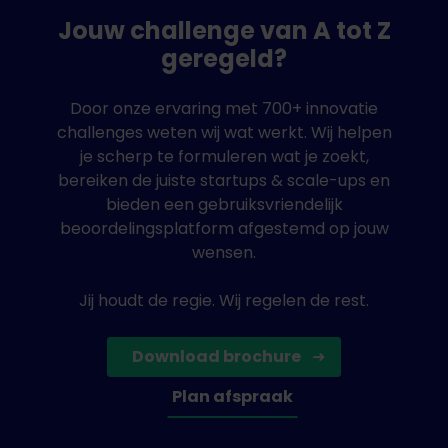
Jouw challenge van A tot Z
Wat is er te winnen?
geregeld?
Een innovatiebudget van maximaal € 25.000.
Een begeleidingstraject van 5 maanden waarin
Door onze ervaring met 700+ innovatie
jullie zowel de oplossing als de onderneming
challenges weten wij wat werkt. Wij helpen
naar een hoger niveau kunnen tillen.
je scherp te formuleren wat je zoekt,
Toegang tot het netwerk van de overheid.
bereiken de juiste startups & scale-ups en
De kans om een whitelabel product te
bieden een gebruiksvriendelijk
ontwikkelen die bracht organisaties willen
beoordelingsplatform afgestemd op jouw
integreren in hun eigen website.
wensen.
Een kans dat bij brancheorganisaties ook nog
de behoefte ontstaat aan andere producten of
Jij houdt de regie. Wij regelen de rest.
diensten die jullie kunnen bieden
Landelijke bekendheid binnen de retailsector en
andere sectoren die bij de Retailagenda
Download brochure
betrokken zijn.
Plan afspraak
Een kans dat bij brancheorganisaties ook nog
de behoefte ontstaat aan andere producten of
diensten die jullie kunnen bieden