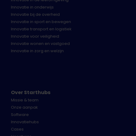
‘financieringsmogelijkheden binnen de
Innovatie in onderwijs
overheid’. Het Startup in Residence team heeft
Innovatie bij de overheid
een faciliterende rol en zorgt ervoor dat alles
Innovatie in sport en bewegen
soepel verloopt.
Innovatie transport en logistiek
Innovatie voor veiligheid
Timeline
Innovatie wonen en vastgoed
Een volledige timeline staat in de offerte aanvraag.
Innovatie in zorg en welzijn
De belangrijkste momenten zijn als volgt:
Woensdag 20 januari - Lancering challenge
Maandag 8 februari, 15:30-16:30 - Informatie
meetup - aanmelden kan tot en met 7 februari
23:59
Over Starthubs
Maandag 15 februari, 12:00 - Deadline vragen
Missie & team
stellen via website
Onze aanpak
Dinsdag 2 maart, 17:00 - Deadline insturen
Software
aanmelding
Innovatiehubs
Vrijdag 19 maart
- Eerste selectiebesluit
Cases
Donderdag 25 maart, 12:00 – Uiterste datum en