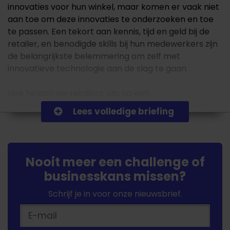
innovaties voor hun winkel, maar komen er vaak niet
aan toe om deze innovaties te onderzoeken en toe
te passen. Een tekort aan kennis, tijd en geld bij de
retailer, en benodigde skills bij hun medewerkers zijn
de belangrijkste belemmering om zelf met
innovatieve technologie aan de slag te gaan.
Hoe helpen we retailers om op een
gebruiksvriendelijke en laagdrempelige manier de
Lees volledige briefing
eerste stappen te zetten om vanuit hun
sales en
customer journey
te kijken naar alle mogelijkheden
die innovatie hun business kan bieden?
Nooit meer een challenge of
Hebben jullie hiervoor dé oplossing? Dan ontvangen
businesskans missen?
wij graag jullie pitch!
Schrijf je in voor onze nieuwsbrief.
Waar zijn we naar op zoek?
Wij zijn op zoek naar een oplossing/tool die:
Op een gebruiksvriendelijke en laagdrempelige