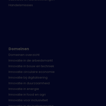
Challenge support
- Een gekwalificeerde
Handelsmissies
mentor ondersteunt de startup en
opdrachtgever tijdens het opzetten van een
pilotproject. In ‘deep dive’-sessies leren de
startup, mentor en opdrachtgever elkaar
kennen. Afspraken en milestones worden
bijgehouden en ondertekend door alle partijen.
Startup support
- We bieden een (optioneel)
trainingsprogramma die ondernemingen helpt
Domeinen
om zich verder te ontwikkelen. Dit is inclusief de
Domeinen overzicht
lean startup methode, customer journeys,
Innovatie in de arbeidsmarkt
financiën, juridische structuren, bestuur en een
Innovatie in bouw en techniek
groeistrategie. De trainingen worden verzorgd
Innovatie circulaire economie
door professionele trainers, coaches en
Innovatie bij digitalisering
ondernemers.
Innovatie in duurzaamheid
Overige ondersteuning
- Vanuit de overheid
Innovatie in energie
worden er diverse optionele trainingen en
Innovatie in food en agri
workshops georganiseerd, zoals ‘hoe werkt de
Innovatie voor inclusiviteit
overheid’, ‘data en ethiek’ en
Innovatie in de leefomgeving