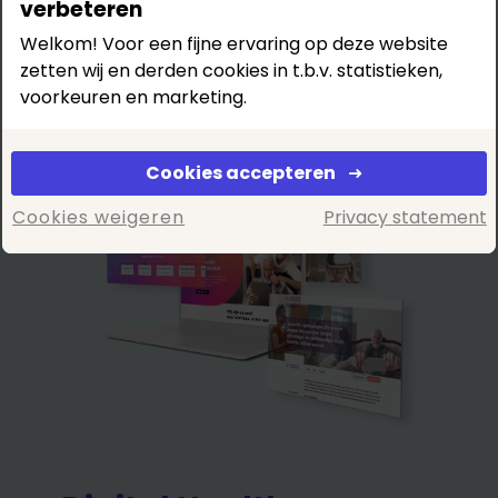
verbeteren
Voorbeeld
Welkom! Voor een fijne ervaring op deze website
zetten wij en derden cookies in t.b.v. statistieken,
innovatiehub in zorg
voorkeuren en marketing.
en welzijn
Cookies accepteren
Cookies weigeren
Privacy statement