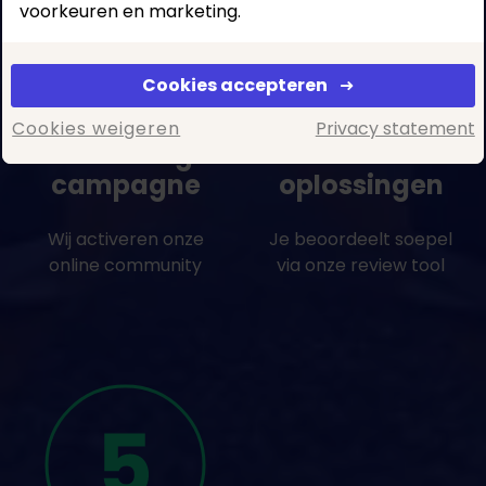
voorkeuren en marketing.
Cookies accepteren
Cookies weigeren
Privacy statement
Lancering
Selectie
campagne
oplossingen
Wij activeren onze
Je beoordeelt soepel
online community
via onze review tool