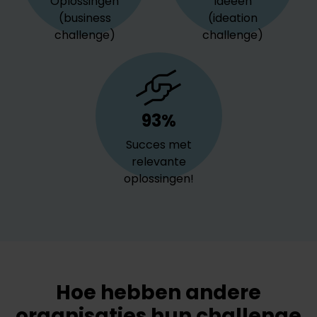
Oplossingen
Ideeën
(business
(ideation
challenge)
challenge)
93%
Succes met
relevante
oplossingen!
Hoe hebben andere
organisaties hun challenge