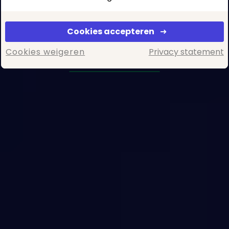
van grote organisaties innovatief
oplossen.
Cookies accepteren
Bekijk challenges
Cookies weigeren
Privacy statement
Start een challenge