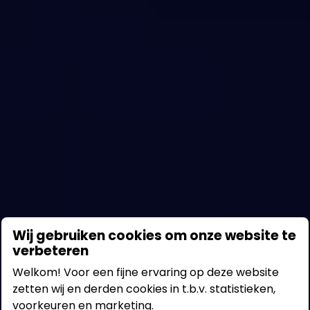
Het nummer 1 open
Wij gebruiken cookies om onze website te
verbeteren
innovatieplatform
Welkom! Voor een fijne ervaring op deze website
zetten wij en derden cookies in t.b.v. statistieken,
Waar startups en mkb’s de uitdagingen
voorkeuren en marketing.