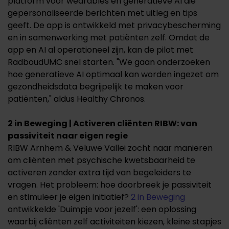
platform voor wearables en generatieve AI die
gepersonaliseerde berichten met uitleg en tips
geeft. De app is ontwikkeld met privacybescherming
en in samenwerking met patiënten zelf. Omdat de
app en AI al operationeel zijn, kan de pilot met
RadboudUMC snel starten. "We gaan onderzoeken
hoe generatieve AI optimaal kan worden ingezet om
gezondheidsdata begrijpelijk te maken voor
patiënten," aldus Healthy Chronos.
2 in Beweging | Activeren cliënten RIBW: van
passiviteit naar eigen regie
RIBW Arnhem & Veluwe Vallei zocht naar manieren
om cliënten met psychische kwetsbaarheid te
activeren zonder extra tijd van begeleiders te
vragen. Het probleem: hoe doorbreek je passiviteit
en stimuleer je eigen initiatief?
2 in Beweging
ontwikkelde 'Duimpje voor jezelf': een oplossing
waarbij cliënten zelf activiteiten kiezen, kleine stapjes