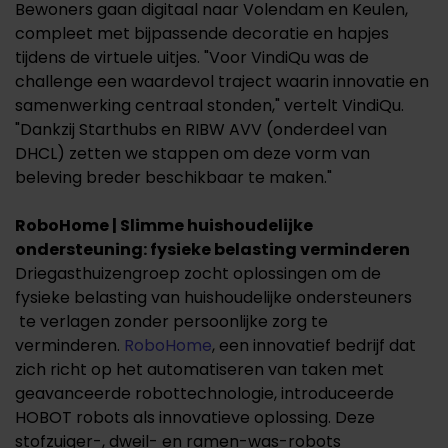
Bewoners gaan digitaal naar Volendam en Keulen,
compleet met bijpassende decoratie en hapjes
tijdens de virtuele uitjes. "Voor VindiQu was de
challenge een waardevol traject waarin innovatie en
samenwerking centraal stonden," vertelt VindiQu.
"Dankzij Starthubs en RIBW AVV (onderdeel van
DHCL) zetten we stappen om deze vorm van
beleving breder beschikbaar te maken."
RoboHome | Slimme huishoudelijke
ondersteuning: fysieke belasting verminderen
Driegasthuizengroep zocht oplossingen om de
fysieke belasting van huishoudelijke ondersteuners
te verlagen zonder persoonlijke zorg te
verminderen.
RoboHome
, een innovatief bedrijf dat
zich richt op het automatiseren van taken met
geavanceerde robottechnologie, introduceerde
HOBOT robots als innovatieve oplossing. Deze
stofzuiger-, dweil- en ramen-was-robots