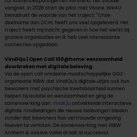
tot kostenbesparingen en versterkt het sociale
vangnet. In 2026 start de pilot met Vivare. We4U
benadrukt de waarde van het traject: "Onze
deelname aan DCHL heeft ons veel opgeleverd. Het
traject heeft mij inzicht gegeven in hoe het werkt bij
grotere organisaties en ik heb veel interessante
connecties opgedaan.
VindiQu | Open Call 100@home: eenzaamheid
doorbreken met digitale beleving
Via de open call ontdekte maatschappelijke GGZ-
organisatie RIBW dat VindiQu's digitale uitjes ook hun
bewoners met psychische kwetsbaarheid kunnen
helpen bij isolatie en eenzaamheid en ging de
samenwerking aan.
VindiQu
ontwikkelde interactieve
digitale rondleidingen die nieuwe belevingen bieden
zonder dat bewoners hun vertrouwde omgeving
hoeven te verlaten. De samenwerking met RIBW
Arnhem & Veluwe Vallei draait al succesvol.