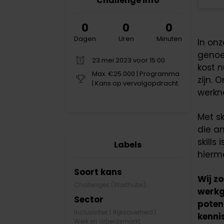
Challenge info
0
0
0
Dagen
Uren
Minuten
In on
genoe
23 mei 2023 voor 15:00
kost n
Max. €25.000 | Programma
zijn. 
| Kans op vervolgopdracht
werkne
Met s
die a
skill
Labels
hierme
Soort kans
Wij zo
Challenges (Starthubs)
werkg
Sector
potent
Inclusiviteit
|
Rijksoverheid
|
kenni
Werk en arbeidsmarkt