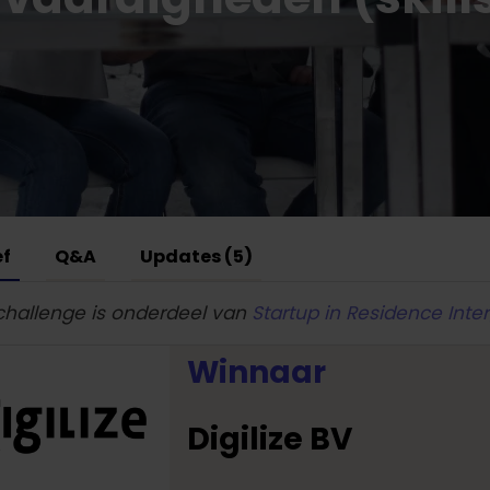
ef
Q&A
Updates (5)
challenge is onderdeel van
Startup in Residence Inte
Winnaar
Digilize BV