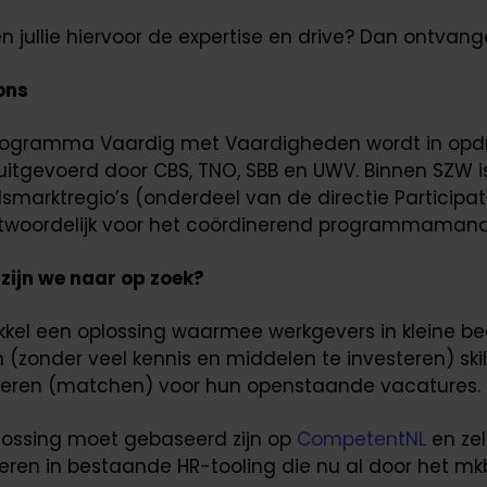
 jullie hiervoor de expertise en drive? Dan ontvangen
ons
rogramma Vaardig met Vaardigheden wordt in opdr
itgevoerd door CBS, TNO, SBB en UWV. Binnen SZW is 
smarktregio’s (onderdeel van de directie Participa
twoordelijk voor het coördinerend programmaman
zijn we naar op zoek?
kkel een oplossing waarmee werkgevers in kleine be
n (zonder veel kennis en middelen te investeren) sk
teren (matchen) voor hun openstaande vacatures.
lossing moet gebaseerd zijn op
CompetentNL
en zel
eren in bestaande HR-tooling die nu al door het mk