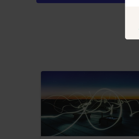
Compe
(euro
Compe
hier
.
De te
S
b
g
K
p