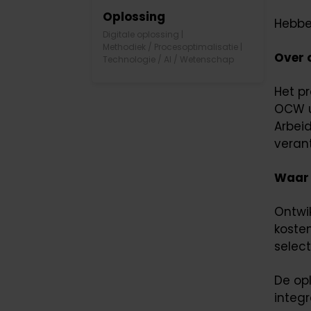
Oplossing
Hebben
Digitale oplossing
|
Methodiek / Procesoptimalisatie
|
Over 
Technologie / AI / Wetenschap
Het p
OCW u
Arbeid
veran
Waar 
Ontwi
koste
selec
De op
integr