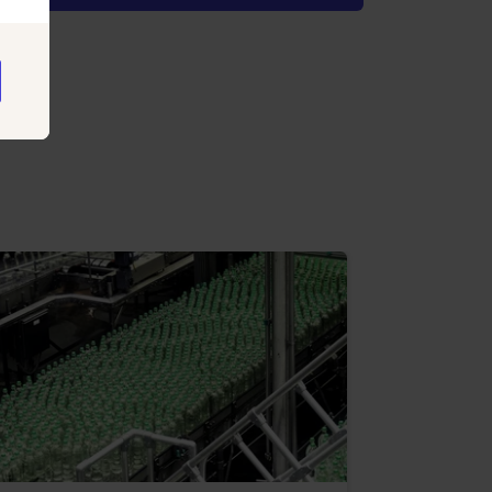
daard van
ESCO Homepage
an ESCO kunnen straks ook van
API) documentatie van ESCO
vind je
h (ontologie + data) vastgelegd. De
telligentie verrijkt en actueel
orden op een containerplatform in een
via een externe API-gateway.