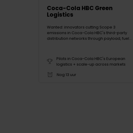
Coca-Cola HBC Green
Logistics
Wanted: innovators cutting Scope 3
emissions in Coca-Cola HBC's third-party
e
distribution networks through payload, fuel
twikkelen
and empty-mile solutions
De cha
project
Pilots in Coca-Cola HBC's European
de ont
logistics + scale-up across markets
worde
Nog 13 uur
Tijden
getes
mogel
behale
Uitein