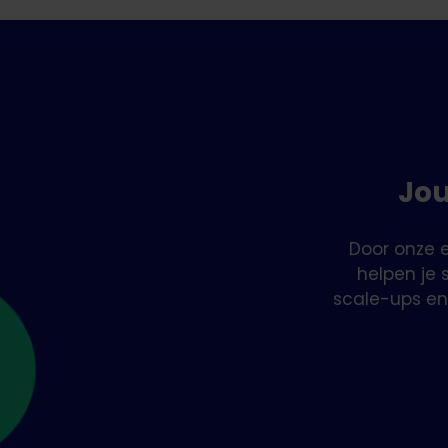
Waar 
W
Wat is
E
v
E
Jou
o
E
T
Door onze e
helpen je 
Tijdlij
scale-ups en
De bel
D
M
D
D