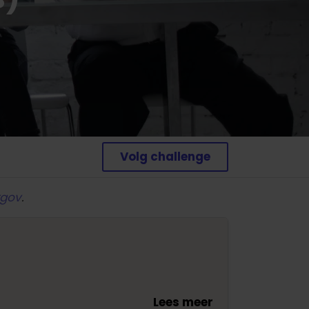
Volg challenge
rgov
.
Lees meer