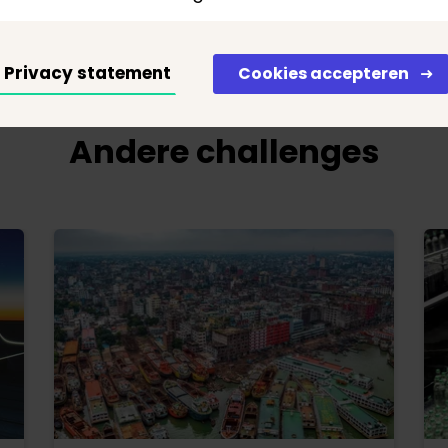
tentNL wordt compatibel ontwikkeld met de stan
pa.eu)
. Dus skillstoepassingen die gebruik maken v
tentNL gebruik maken. Meer informatie over de (
Privacy statement
Cookies accepteren
chniek die ontwikkeld wordt voor CompetentNL:
Andere challenges
killstaal: CompetentNL wordt in een Knowledge Grap
rondata wordt met ondersteuning van kunstmatige in
ehouden.
etenportaal: CompetentNL zal uiteindelijk gehost w
rivate cloud en ontsloten via linked data (RDF) en 