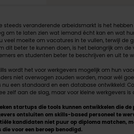
ze steeds veranderende arbeidsmarkt is het hebben 
g om te laten zien wat iemand écht kan en wat hun 
u veel moeite om vacatures in te vullen, terwijl de g
Om dit beter te kunnen doen, is het belangrijk om d
mers en studenten beter te beschrijven en uit te wi
kills wordt het voor werkgevers mogelijk om hun va
nders niet overwogen zouden worden, maar wél goed 
s is nu een standaard en een database ontwikkeld: 
e zelf aan de slag, maar voor kleine werkgevers is 
eken startups die tools kunnen ontwikkelen die de p
evers ontsluiten om skills-based personeel te wer
iële kandidaten niet puur op diploma matchen, maar 
s die voor een beroep benodigd.