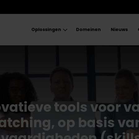
Oplossingen
Domeinen
Nieuws
vatieve tools voor v
tching, op basis va
 vaardigheden (skill