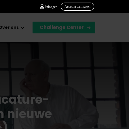
Account aanmaken
Inloggen
Challenge Center
Over ons
acature-
n nieuwe
s)