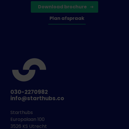
Met het ontwikkelbudget van Sportinnovator kregen
Download brochure
deze ondernemers de kans om hun circulaire
sportmaterialen op kleine schaal te testen en
Plan afspraak
ontwikkelen.
Waar zijn we
niet
naar op zoek?
Innovaties gericht op circulaire
sportaccommodaties en sportvloeren
Sportkleding en sportschoenen zijn uitgesloten
van deelname
030-2270982
Deelnemers zonder sportproduct of prototype.
info@starthubs.co
Voor wie?
Starthubs
Europalaan 100
Deze challenge is bedoeld voor ondernemende
3526 KS Utrecht
bedrijven die actief zijn in de wereld van