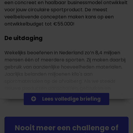
een concreet en haalbaar businessmodel ontwikkelt
voor jouw circulaire sportproduct. De meest
veelbelovende concepten maken kans op een
ontwikkelbudget tot €55.000!
De uitdaging
Wekelijks beoefenen in Nederland zo’n 8,4 miljoen
mensen één of meerdere sporten. Zij maken daarbij
gebruik van aanzienlijke hoeveelheden materialen.
Jaarlijks belanden miljoenen kilo's aan
sportmaterialen op de afvalberg. Als we steeds
nieuwe producten aanschaffen, gebruiken en
weggooien, heeft dat negatieve gevolgen voor het
Lees volledige briefing
milieu.
De sportsector kan een belangrijke bijdrage leveren
aan het behalen van de
Nooit meer een challenge of
duurzaamheidsdoelstellingen en inspireren om meer