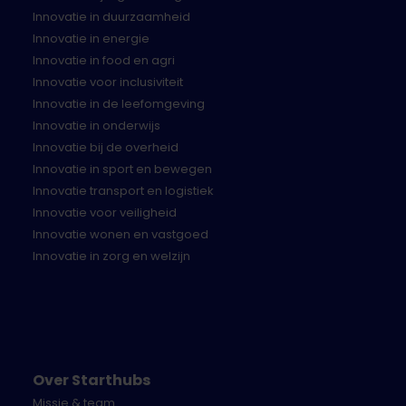
realiseerbaar is voor je bedrijf.
Innovatie in duurzaamheid
Welke verdienmodellen passend zijn bij het
Innovatie in energie
circulaire product.
Innovatie in food en agri
Innovatie voor inclusiviteit
De tijdsinvestering voor het volgen van de CIRCO
Innovatie in de leefomgeving
track wordt niet vergoed. Je maakt uitsluitend kans
Innovatie in onderwijs
op een ontwikkelbudget van maximaal €55.000,- als
Innovatie bij de overheid
deelnemer aan de CIRCO Track Circulaire
Innovatie in sport en bewegen
Sportmaterialen.
Innovatie transport en logistiek
Innovatie voor veiligheid
II) Ontwikkelbudget
Innovatie wonen en vastgoed
Innovatie in zorg en welzijn
Na het volgen van de CIRCO track dienen de
deelnemers een projectplan in bij Sportinnovator en
ZonMw voor de inzet van het ontwikkelbudget. Deze
projectplannen worden beoordeeld door een
onafhankelijke jury. De projectenplannen die voldoen
aan de minimale kwaliteits- en relevantie eisen
Over Starthubs
ontvangen een ontwikkelbudget van € 55.000,-.
Missie & team