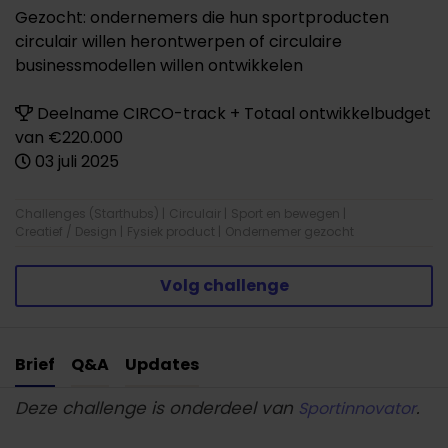
Gezocht: ondernemers die hun sportproducten
circulair willen herontwerpen of circulaire
businessmodellen willen ontwikkelen
Deelname CIRCO-track + Totaal ontwikkelbudget
van €220.000
03 juli 2025
Challenges (Starthubs)
|
Circulair
|
Sport en bewegen
|
Creatief / Design
|
Fysiek product
|
Ondernemer gezocht
Volg challenge
Brief
Q&A
Updates
Deze challenge is onderdeel van
.
Sportinnovator