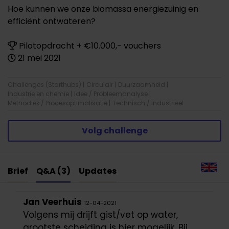
Hoe kunnen we onze biomassa energiezuinig en
efficiënt ontwateren?
Pilotopdracht + €10.000,- vouchers
21 mei 2021
Challenges (Starthubs)
|
Circulair
|
Duurzaamheid
|
Industrie en chemie
|
Idee / Probleemanalyse
|
Methodiek / Procesoptimalisatie
|
Technisch / Industrieel
Volg challenge
Brief
Q&A (3)
Updates
Jan Veerhuis
12-04-2021
Volgens mij drijft gist/vet op water,
grootste scheiding is hier mogelijk. Bij