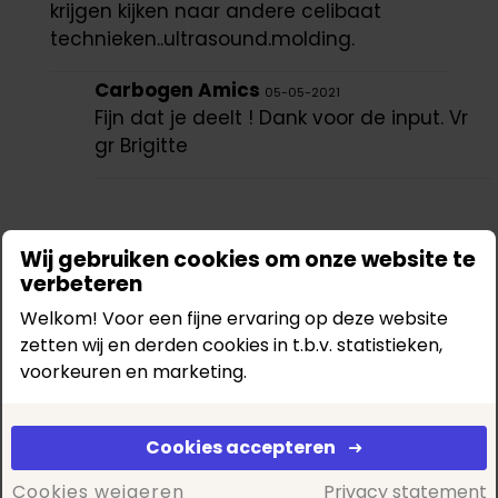
krijgen kijken naar andere celibaat
technieken..ultrasound.molding.
Carbogen Amics
05-05-2021
Fijn dat je deelt ! Dank voor de input. Vr
gr Brigitte
Wij gebruiken cookies om onze website te
Account aanmaken
verbeteren
Om een vraag te kunnen stellen moet je een
Welkom! Voor een fijne ervaring op deze website
account aanmaken. Heb je al een account,
zetten wij en derden cookies in t.b.v. statistieken,
log dan in.
voorkeuren en marketing.
Account aanmaken
Log in
Cookies accepteren
Cookies weigeren
Privacy statement