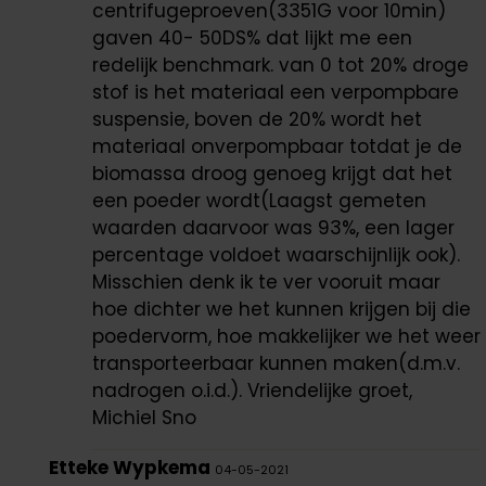
centrifugeproeven(3351G voor 10min)
gaven 40- 50DS% dat lijkt me een
redelijk benchmark. van 0 tot 20% droge
stof is het materiaal een verpompbare
suspensie, boven de 20% wordt het
materiaal onverpompbaar totdat je de
biomassa droog genoeg krijgt dat het
een poeder wordt(Laagst gemeten
waarden daarvoor was 93%, een lager
percentage voldoet waarschijnlijk ook).
Misschien denk ik te ver vooruit maar
hoe dichter we het kunnen krijgen bij die
poedervorm, hoe makkelijker we het weer
transporteerbaar kunnen maken(d.m.v.
nadrogen o.i.d.). Vriendelijke groet,
Michiel Sno
Etteke Wypkema
04-05-2021