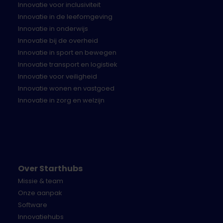
Donderdag 20 februari - bekendmaking van de
Innovatie voor inclusiviteit
10 winnaars
Innovatie in de leefomgeving
Innovatie in onderwijs
Over ons
Innovatie bij de overheid
Innovatie in sport en bewegen
Het Bartiméus Fonds haalt alles uit de kast om
Innovatie transport en logistiek
mogelijk te maken dat mensen die slechtziend of
Innovatie voor veiligheid
blind zijn voluit kunnen meedoen in de samenleving.
Innovatie wonen en vastgoed
Want het gaat niet om hoeveel procent je ziet. Het
Innovatie in zorg en welzijn
gaat om hoeveel procent je leeft. Wij geloven in 100%
leven.
Daarom ondersteunen we het werk van Bartiméus.
Daarnaast bieden we subsidies voor innovatieve
Over Starthubs
initiatieven van derden. En we ontwikkelen onze
eigen projecten, binnen drie thema’s: mobiliteit,
Missie & team
onderwijs en werk, en vrije tijd.
Onze aanpak
Software
Meer over Het Bartiméus Fonds:
Innovatiehubs