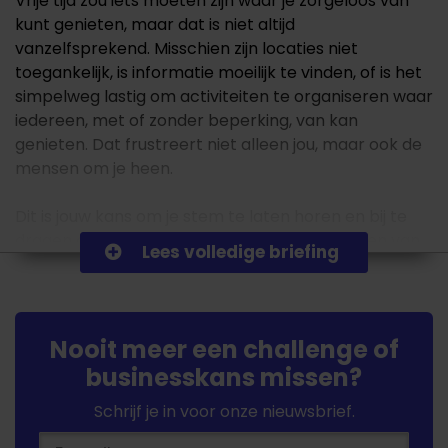
Vrije tijd zou iets moeten zijn waar je zorgeloos van
kunt genieten, maar dat is niet altijd
vanzelfsprekend. Misschien zijn locaties niet
toegankelijk, is informatie moeilijk te vinden, of is het
simpelweg lastig om activiteiten te organiseren waar
iedereen, met of zonder beperking, van kan
genieten. Dat frustreert niet alleen jou, maar ook de
mensen om je heen.
Dit is jouw kans om je stem te laten horen en bij te
dragen aan concrete oplossingen die het leven van
Lees volledige briefing
jou en anderen kunnen verbeteren. Of het nu gaat
om kleine ongemakken of grote barrières, elke
frustratie telt. Met jouw input kunnen we oplossingen
aanjagen die drempels verlagen, obstakels
Nooit meer een challenge of
wegnemen en zorgen dat jouw vrije tijd net zo
businesskans missen?
toegankelijk en plezierig wordt als die van anderen.
Schrijf je in voor onze nieuwsbrief.