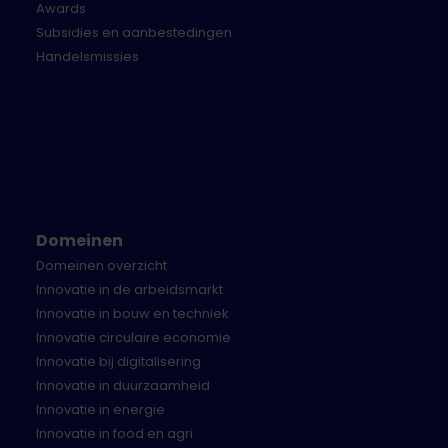
Awards
Herkenbaarheid
: Hoeveel mensen zullen deze
Subsidies en aanbestedingen
frustratie herkennen?
Handelsmissies
Impact
: Hoeveel verschil kan het wegnemen
van deze frustratie maken in het dagelijks
leven?
Concrete beschrijving
: Hoe duidelijk is de
frustratie omschreven en toegelicht?
Bij gelijksoortige inzendingen kiezen we de best
uitgewerkte inzending en bij gelijkwaardige
Domeinen
inzendingen geldt: wie het eerst komt, het eerst
Domeinen overzicht
maalt.
Innovatie in de arbeidsmarkt
Innovatie in bouw en techniek
Timeline
Innovatie circulaire economie
Innovatie bij digitalisering
Maandag 11 november - lancering challenge
Innovatie in duurzaamheid
Donderdag 16 januari om 17.00 - deadline
Innovatie in energie
challenge
Innovatie in food en agri