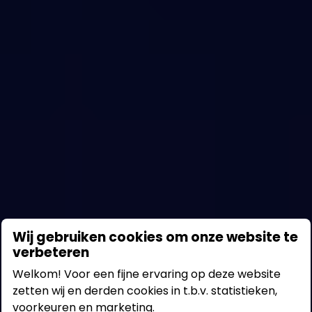
Het nummer 1 open
Wij gebruiken cookies om onze website te
verbeteren
innovatieplatform
Welkom! Voor een fijne ervaring op deze website
zetten wij en derden cookies in t.b.v. statistieken,
Waar startups en mkb’s de uitdagingen
voorkeuren en marketing.