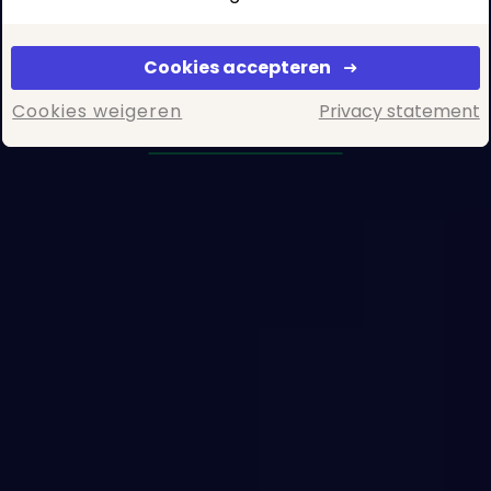
van grote organisaties innovatief
oplossen.
Cookies accepteren
Bekijk challenges
Cookies weigeren
Privacy statement
Start een challenge